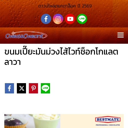
ดาวน์โหลดแคตาล็อค ปี 2569
ขนมเปี๊ยะมันม่วงไส้ไวท์ช็อกโกแลต
ลาวา