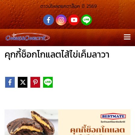
ดาวน์โหลดแคตาล็อค ปี 2569
คุกกี้ช็อกโกแลตไส้ไข่เค็มลาวา