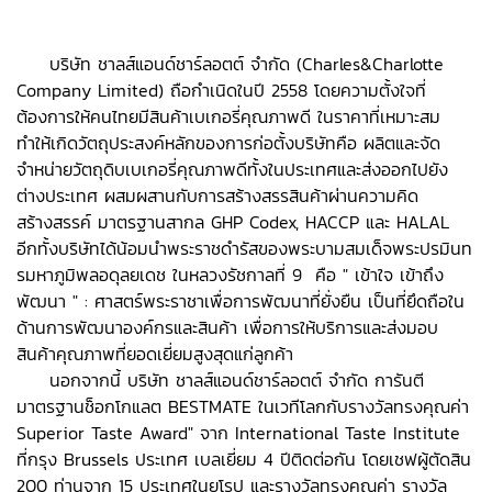
บริษัท ชาลส์แอนด์ชาร์ลอตต์ จำกัด (Charles&Charlotte
Company Limited) ถือกำเนิดในปี 2558 โดยความตั้งใจที่
ต้องการให้คนไทยมีสินค้าเบเกอรี่คุณภาพดี ในราคาที่เหมาะสม
ทำให้เกิดวัตถุประสงค์หลักของการก่อตั้งบริษัทคือ ผลิตและจัด
จำหน่ายวัตถุดิบเบเกอรี่คุณภาพดีทั้งในประเทศและส่งออกไปยัง
ต่างประเทศ ผสมผสานกับการสร้างสรรสินค้าผ่านความคิด
สร้างสรรค์ มาตรฐานสากล GHP Codex, HACCP และ HALAL
อีกทั้งบริษัทได้น้อมนำพระราชดำรัสของพระบามสมเด็จพระปรมินท
รมหาภูมิพลอดุลยเดช ในหลวงรัชกาลที่ 9 คือ " เข้าใจ เข้าถึง
พัฒนา " : ศาสตร์พระราชาเพื่อการพัฒนาที่ยั่งยืน เป็นที่ยึดถือใน
ด้านการพัฒนาองค์กรและสินค้า เพื่อการให้บริการและส่งมอบ
สินค้าคุณภาพที่ยอดเยี่ยมสูงสุดแก่ลูกค้า
นอกจากนี้ บริษัท ชาลส์แอนด์ชาร์ลอตต์ จำกัด การันตี
มาตรฐานช็อกโกแลต BESTMATE ในเวทีโลกกับรางวัลทรงคุณค่า
Superior Taste Award" จาก International Taste Institute
ที่กรุง Brussels ประเทศ เบลเยี่ยม 4 ปีติดต่อกัน โดยเชฟผู้ตัดสิน
200 ท่านจาก 15 ประเทศในยุโรป และรางวัลทรงคุณค่า รางวัล